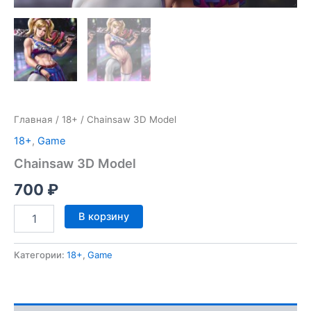
Главная
/
18+
/ Chainsaw 3D Model
18+
,
Game
Chainsaw 3D Model
700
₽
Количество
В корзину
товара
Chainsaw
3D
Категории:
18+
,
Game
Model