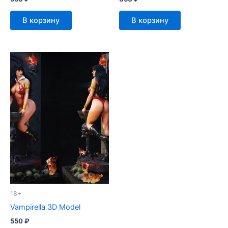
В корзину
В корзину
18+
Vampirella 3D Model
550
₽