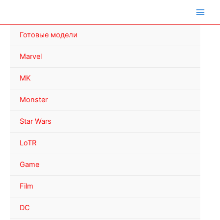
Перейти
к
содержимому
Готовые модели
Marvel
MK
Monster
Star Wars
LoTR
Game
Film
DC