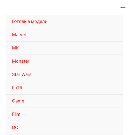
Перейти
к
содержимому
Готовые модели
Marvel
MK
Monster
Star Wars
LoTR
Game
Film
DC