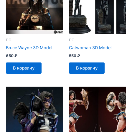
DC
DC
Bruce Wayne 3D Model
Catwoman 3D Model
650
₽
550
₽
В корзину
В корзину