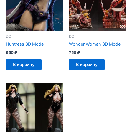
DC
DC
Huntress 3D Model
Wonder Woman 3D Model
650
₽
750
₽
В корзину
В корзину