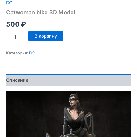
DC
Catwoman bike 3D Model
500
₽
Количество
В корзину
товара
Catwoman
bike
Категория:
DC
3D
Model
Описание