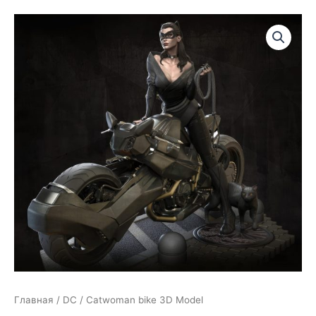
Главная
/
DC
/ Catwoman bike 3D Model