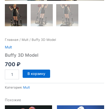
Главная
/
Mult
/ Buffy 3D Model
Mult
Buffy 3D Model
700
₽
Количество
В корзину
товара
Buffy
3D
Категория:
Mult
Model
Похожие