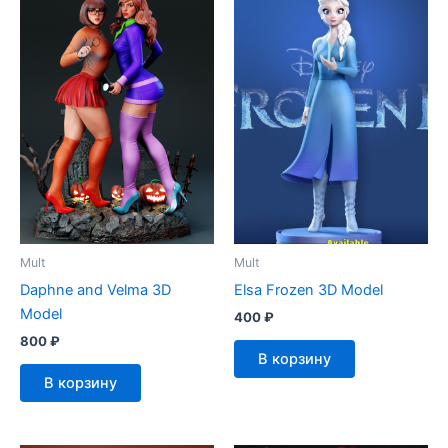
Mult
Mult
Daphne and Velma 3D
Elsa Frozen 3D Model
Model
400
₽
800
₽
В корзину
В корзину