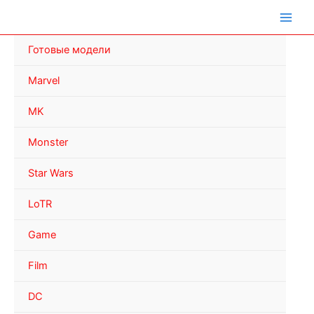
Перейти
к
содержимому
Готовые модели
Marvel
MK
Monster
Star Wars
LoTR
Game
Film
DC