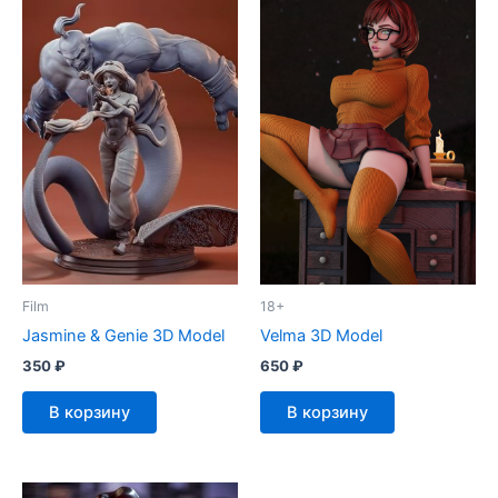
Film
18+
Jasmine & Genie 3D Model
Velma 3D Model
350
₽
650
₽
В корзину
В корзину