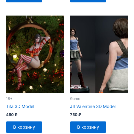
18+
Game
Tifa 3D Model
Jill Valentine 3D Model
450
₽
750
₽
В корзину
В корзину