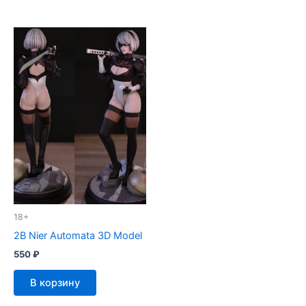
18+
2B Nier Automata 3D Model
550
₽
В корзину