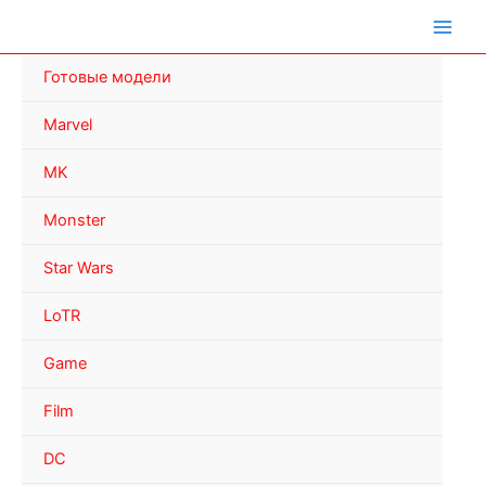
Перейти
к
содержимому
Готовые модели
Marvel
MK
Monster
Star Wars
LoTR
Game
Film
DC