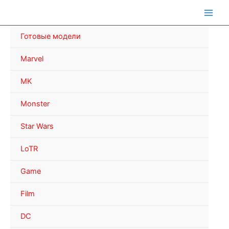
Перейти
к
содержимому
Готовые модели
Marvel
MK
Monster
Star Wars
LoTR
Game
Film
DC