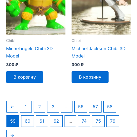
Chibi
Chibi
Michelangelo Chibi 3D
Michael Jackson Chibi 3D
Model
Model
300
₽
300
₽
В корзину
В корзину
←
1
2
3
…
56
57
58
59
60
61
62
…
74
75
76
→