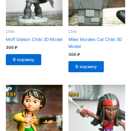
Chibi
Chibi
Moff Gideon Chibi 3D Model
Miles Morales Cat Chibi 3D
Model
300
₽
300
₽
В корзину
В корзину