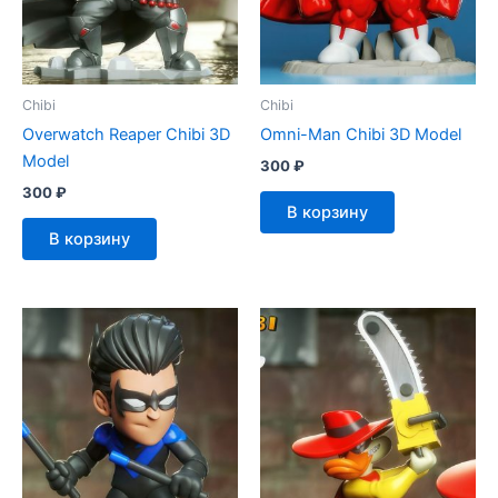
Chibi
Chibi
Overwatch Reaper Chibi 3D
Omni-Man Chibi 3D Model
Model
300
₽
300
₽
В корзину
В корзину