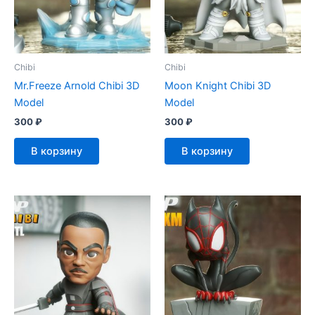
Chibi
Chibi
Mr.Freeze Arnold Chibi 3D
Moon Knight Chibi 3D
Model
Model
300
₽
300
₽
В корзину
В корзину