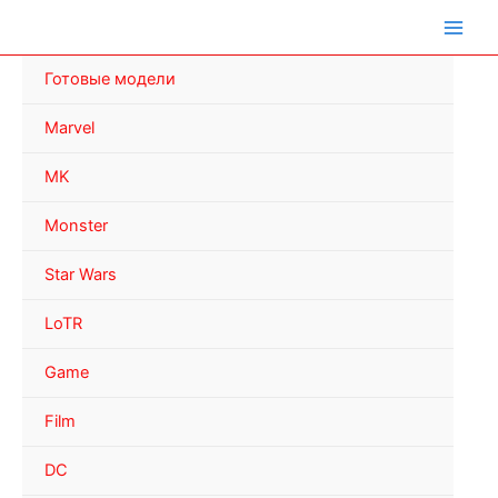
Перейти
к
содержимому
Готовые модели
Marvel
MK
Monster
Star Wars
LoTR
Game
Film
DC