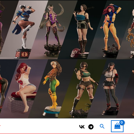
Поиск
т