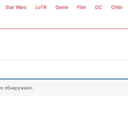
Star Wars
LoTR
Game
Film
DC
Chibi
не обнаружено.