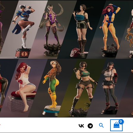
Поиск
т