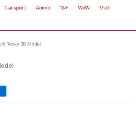
Transport
Anime
18+
WoW
Mult
uck Rocky 3D Model
Model
у