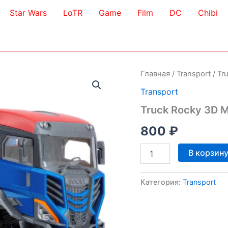
Star Wars
LoTR
Game
Film
DC
Chibi
Главная
/
Transport
/ Tr
Transport
Truck Rocky 3D 
800
₽
Количество
В корзин
товара
Truck
Rocky
Категория:
Transport
3D
Model