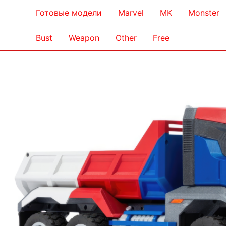
Готовые модели
Marvel
MK
Monster
Bust
Weapon
Other
Free