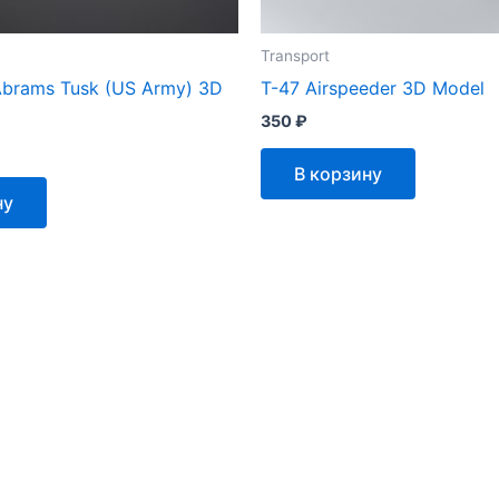
Transport
brams Tusk (US Army) 3D
T-47 Airspeeder 3D Model
350
₽
В корзину
ну