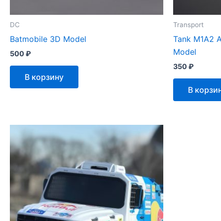
DC
Transport
Batmobile 3D Model
Tank M1A2 A
Model
500
₽
350
₽
В корзину
В корзи