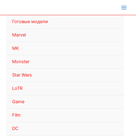
Перейти
к
содержимому
Готовые модели
Marvel
MK
Monster
Star Wars
LoTR
Game
Film
DC