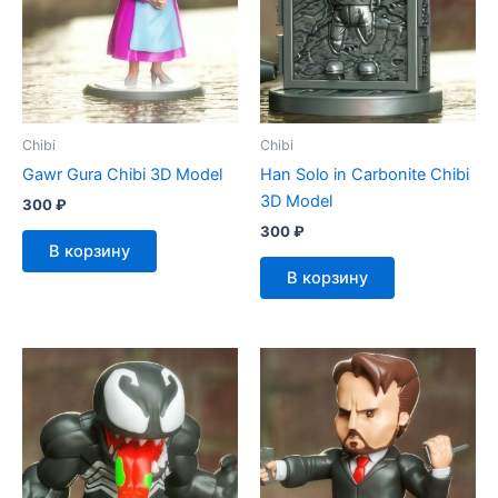
Chibi
Chibi
Gawr Gura Chibi 3D Model
Han Solo in Carbonite Chibi
3D Model
300
₽
300
₽
В корзину
В корзину