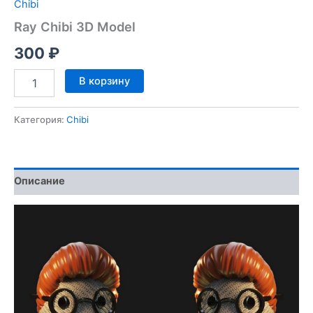
Chibi
Ray Chibi 3D Model
300
₽
Количество
В корзину
товара
Ray
Chibi
Категория:
Chibi
3D
Model
Описание