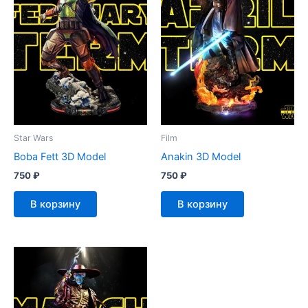
Star Wars
Film
Boba Fett 3D Model
Anakin 3D Model
750
₽
750
₽
В корзину
В корзину