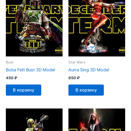
Bust
Star Wars
Boba Fett Bust 3D Model
Aurra Sing 3D Model
450
₽
650
₽
В корзину
В корзину