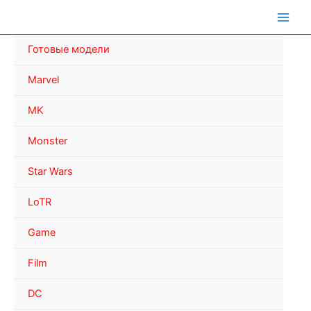
Перейти
к
содержимому
Готовые модели
Marvel
MK
Monster
Star Wars
LoTR
Game
Film
DC