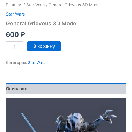
Главная
/
Star Wars
/ General Grievous 3D Model
Star Wars
General Grievous 3D Model
600
₽
Количество
В корзину
товара
General
Grievous
Категория:
Star Wars
3D
Model
Описание