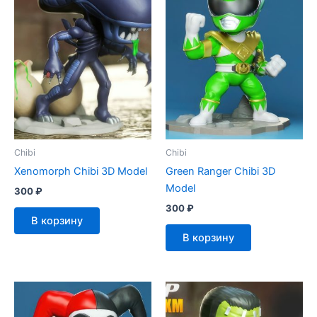
Chibi
Chibi
Xenomorph Chibi 3D Model
Green Ranger Chibi 3D
Model
300
₽
300
₽
В корзину
В корзину