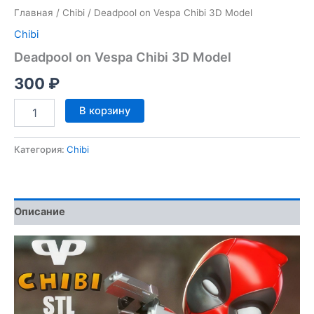
Главная
/
Chibi
/ Deadpool on Vespa Chibi 3D Model
Chibi
Deadpool on Vespa Chibi 3D Model
300
₽
Количество
В корзину
товара
Deadpool
on
Категория:
Chibi
Vespa
Chibi
3D
Model
Описание