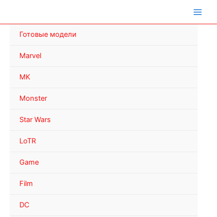
Перейти
к
содержимому
Готовые модели
Marvel
MK
Monster
Star Wars
LoTR
Game
Film
DC